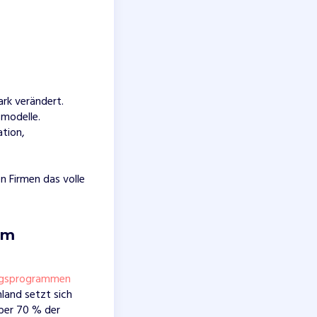
rk verändert.
smodelle.
tion,
 Firmen das volle
em
ngsprogrammen
hland setzt sich
über 70 % der