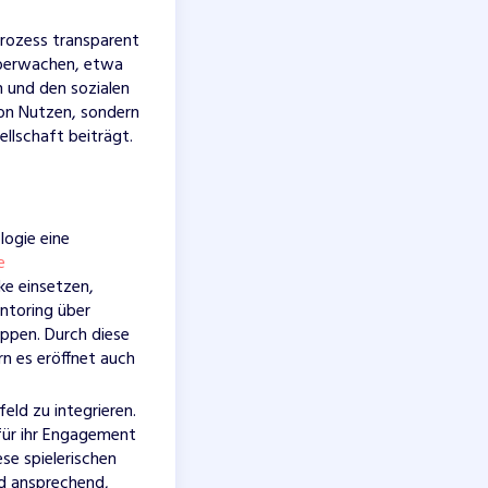
prozess transparent
überwachen, etwa
n und den sozialen
von Nutzen, sondern
llschaft beiträgt.
logie eine
e
ke einsetzen,
entoring über
uppen. Durch diese
rn es eröffnet auch
eld zu integrieren.
für ihr Engagement
e spielerischen
d ansprechend,