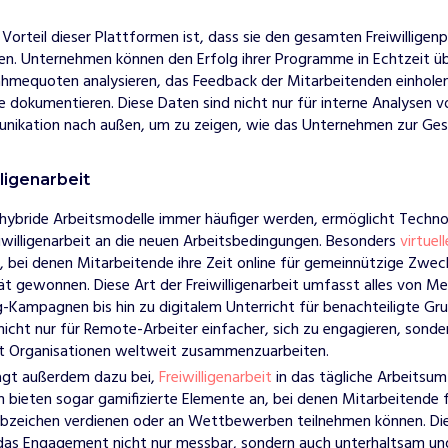
Vorteil dieser Plattformen ist, dass sie den gesamten Freiwilligen
n. Unternehmen können den Erfolg ihrer Programme in Echtzeit 
nahmequoten analysieren, das Feedback der Mitarbeitenden einhole
e dokumentieren. Diese Daten sind nicht nur für interne Analysen 
nikation nach außen, um zu zeigen, wie das Unternehmen zur Gese
lligenarbeit
er hybride Arbeitsmodelle immer häufiger werden, ermöglicht Techno
willigenarbeit an die neuen Arbeitsbedingungen. Besonders
virtuell
, bei denen Mitarbeitende ihre Zeit online für gemeinnützige Zwec
ät gewonnen. Diese Art der Freiwilligenarbeit umfasst alles von M
ng-Kampagnen bis hin zu digitalem Unterricht für benachteiligte Gr
s nicht nur für Remote-Arbeiter einfacher, sich zu engagieren, sonde
it Organisationen weltweit zusammenzuarbeiten.
rägt außerdem dazu bei,
Freiwilligenarbeit
in das tägliche Arbeitsumf
 bieten sogar gamifizierte Elemente an, bei denen Mitarbeitende 
bzeichen verdienen oder an Wettbewerben teilnehmen können. Dies
as Engagement nicht nur messbar, sondern auch unterhaltsam un