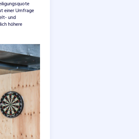
eiligungsquote
ut einer Umfrage
elt- und
lich höhere