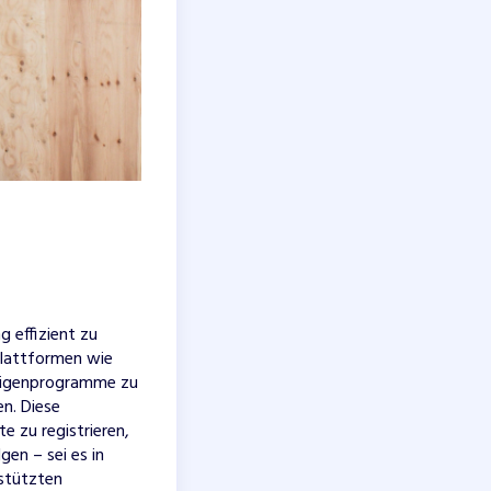
 effizient zu
Plattformen wie
illigenprogramme zu
en. Diese
e zu registrieren,
en – sei es in
stützten