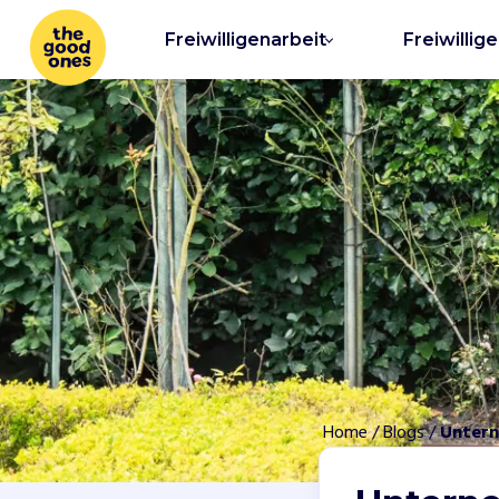
Freiwilligenarbeit
Freiwillig
Home
/
Blogs
/
Unter