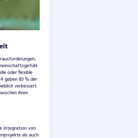
eit
erausforderungen,
meinschaftsgefühl
le oder flexible
024 geben 83 % der
heblich verbessert.
zwischen ihren
e Integration von
enprojekte als auch